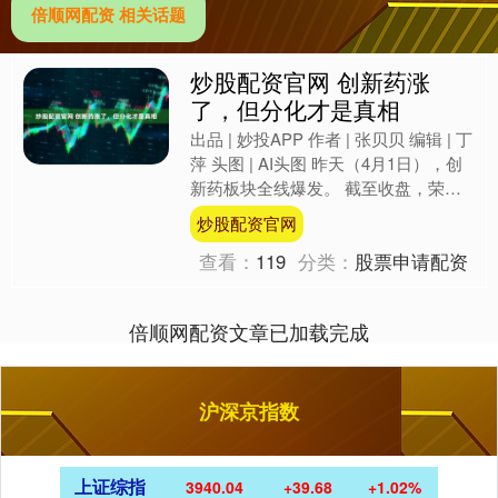
倍顺网配资 相关话题
炒股配资官网 创新药涨
了，但分化才是真相
出品 | 妙投APP 作者 | 张贝贝 编辑 | 丁
萍 头图 | AI头图 昨天（4月1日），创
新药板块全线爆发。 截至收盘，荣昌
生物、亚盛医药、君实生物等涨超....
炒股配资官网
查看：
119
分类：
股票申请配资
倍顺网配资文章已加载完成
沪深京指数
上证综指
3940.04
+39.68
+1.02%