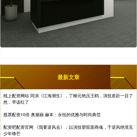
最新文章
线上配资网站 同演《江海潮生》，丁柳元艳压王鸥，演技差距一目了
然，早该红了
股票配资10倍 奥黛丽·赫本：永恒的优雅与时尚典范
配资吧配资官网 《我要逆风去》：以演技塑双面商魂，于逆风绝境见
少年锋芒