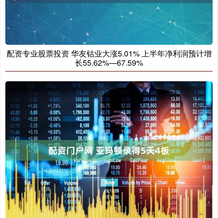
配资专业股票投资 华友钴业大涨5.01% 上半年净利润预计增
长55.62%—67.59%