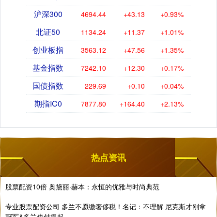
沪深300
4694.44
+43.13
+0.93%
北证50
1134.24
+11.37
+1.01%
创业板指
3563.12
+47.56
+1.35%
基金指数
7242.10
+12.30
+0.17%
国债指数
229.69
+0.10
+0.04%
期指IC0
7877.80
+164.40
+2.13%
热点资讯
股票配资10倍 奥黛丽·赫本：永恒的优雅与时尚典范
专业股票配资公司 多兰不愿缴奢侈税！名记：不理解 尼克斯才刚拿
冠军&多兰也付得起