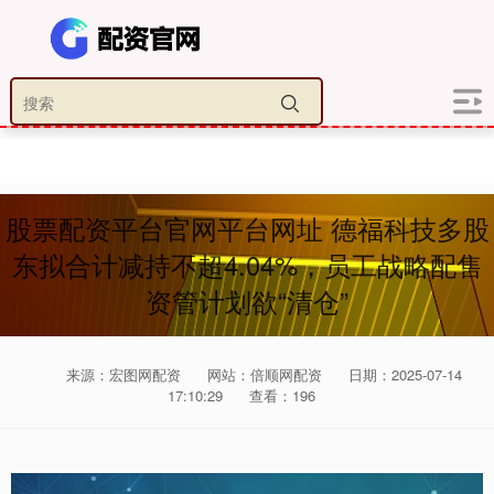
股票配资平台官网平台网址 德福科技多股
东拟合计减持不超4.04%，员工战略配售
资管计划欲“清仓”
来源：宏图网配资
网站：倍顺网配资
日期：2025-07-14
17:10:29
查看：196