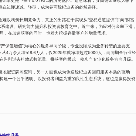
金率更是下探至0.0192%的历史低位。这意味着，券商佣金继续大幅下
”也在边际递减。转型，成为券商经纪业务的必然选择。
金难以构筑长期竞争力，真正的出路在于实现从“交易通道提供商”向“财富
体系建设、研究能力提升和投资者教育之中。近年来，为应对佣金率下滑
局，在加速获客的同时，也着力挖掘存量客户的增量需求。
资产保值增值”为核心的服务导向阶段，专业投顾成为业务转型的重要支
从4万余人增至8.6万人，仅2025年就净增超过5000人，而同期全行业经
在告别过去粗放式拉流量、拼获客的模式，稳步向专业化服务方向升级。
正落地配资牌照查询，另一方面也成为倒逼经纪业务回归服务本质的驱动
构建一个公平透明、以投资者利益为重的良性生态系统，这也是赢得投资
块持续升温