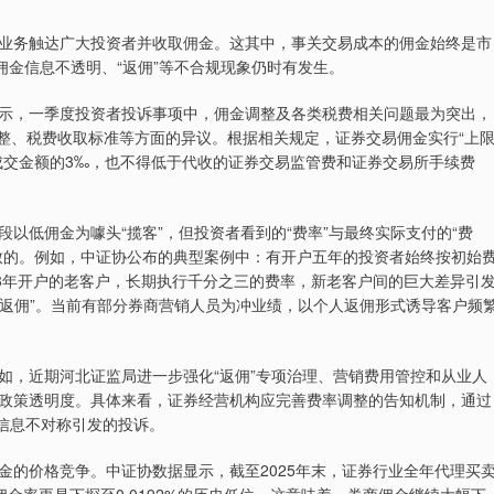
业务触达广大投资者并收取佣金。这其中，事关交易成本的佣金始终是市
佣金信息不透明、“返佣”等不合规现象仍时有发生。
示，一季度投资者投诉事项中，佣金调整及各类税费相关问题最为突出，
调整、税费收取标准等方面的异议。根据相关规定，证券交易佣金实行“上
成交金额的3‰，也不得低于代收的证券交易监管费和证券交易所手续费
以低佣金为噱头“揽客”，但投资者看到的“费率”与最终实际支付的“费
致的。例如，中证协公布的典型案例中：有开户五年的投资者始终按初始
08年开户的老客户，长期执行千分之三的费率，新老客户间的巨大差异引
“返佣”。当前有部分券商营销人员为冲业绩，以个人返佣形式诱导客户频
如，近期河北证监局进一步强化“返佣”专项治理、营销费用管控和从业人
政策透明度。具体来看，证券经营机构应完善费率调整的告知机制，通过
信息不对称引发的投诉。
金的价格竞争。中证协数据显示，截至2025年末，证券行业全年代理买