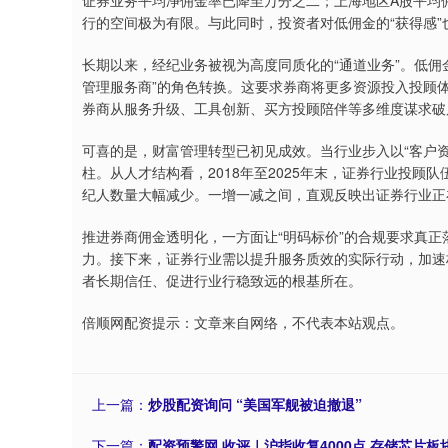
证券业务平均净佣金率已降至万分之二；上海地区A股平均佣
行的空间极为有限。与此同时，投资者对低佣金的“获得感
长期以来，经纪业务被视为高度同质化的“通道业务”。低佣
管理服务商”的角色转换。这要求券商将更多资源投入投顾
券商从服务升级、工具创新、买方投顾陪伴等多维度谋求破
可喜的是，财富管理转型已初见成效。当行业步入以“客户
柱。从人才结构看，2018年至2025年末，证券行业投顾队伍
纪人数量大幅减少。一增一减之间，直观反映出证券行业正
推进券商佣金透明化，一方面让“明码标价”的合规要求真
力。接下来，证券行业需以提升服务质效的实际行动，加速
者长期信任、促进行业行稳致远的根基所在。
倍顺网配资提示：文章来自网络，不代表本站观点。
上一篇：
炒股配资询问 “美国军舰被迫撤退”
下一篇：
配资预警网 收评｜沪指收复4000点 存储芯片板