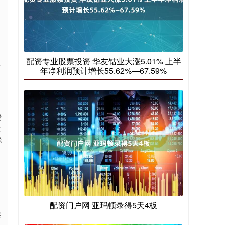
配资专业股票投资 华友钴业大涨5.01% 上半
限
年净利润预计增长55.62%—67.59%
费
发
繁
配资门户网 亚玛顿录得5天4板
卖