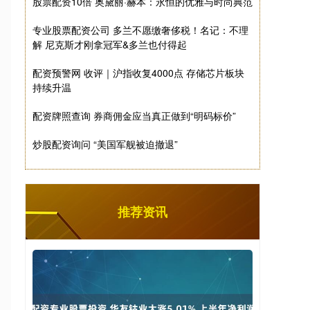
股票配资10倍 奥黛丽·赫本：永恒的优雅与时尚典范
专业股票配资公司 多兰不愿缴奢侈税！名记：不理
解 尼克斯才刚拿冠军&多兰也付得起
配资预警网 收评｜沪指收复4000点 存储芯片板块
持续升温
配资牌照查询 券商佣金应当真正做到“明码标价”
炒股配资询问 “美国军舰被迫撤退”
推荐资讯