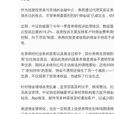
作为连接投资者与市场的金融中介，券商通过代理买卖证券
场关注的焦点。尽管券商轰轰烈烈的“佣金战”已成过去，但
近期，中证协披露了今年一季度券商投诉处理情况。数据显
占投诉总量的19.2%，该类投诉主要反映客户对佣金费率
控制、向下浮动”制度。券商向投资者收取的佣金不得高于
等。
在券商经纪业务的获客以及展业过程中，部分券商在营销阶段
用”往往相去甚远，诸如此类的问题基本都是佣金不透明导
率交易，期间从未收到公司主动推送的调佣通知；还有20
了“差别对待”的质疑。佣金不透明还催生了另一个顽疾——
交易，不仅损害了投资者权益，也破坏了行业生态。
针对佣金领域各类乱象，监管层面及时出手、精准整治。比
员执业管理。中证协也明确要求证券经营机构着力提升佣金
短信、App推送、邮件等多种渠道及时通知客户，以减少因
推进佣金透明化，也在一定程度上促使券商告别单纯围绕佣