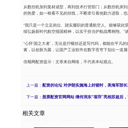
从数控机加到复材成型，再到技术行管部门；从数控机床到应用
的热爱，如一根看不见的丝线，不断牵引着他勠力进取，也
“我只是一个立足岗位、踏实履职的普通航空人。能够获此
续弘扬新时代航空报国精神，以实干担当护航战鹰翱翔。”
“心怀‘国之大者’，无论是拧螺丝还是写代码，都能在平凡
篱，以创新为翼，让国产工业软件在数字苍穹下划出一道属
倍顺网配资提示：文章来自网络，不代表本站观点。
上一篇：
配资的论坛 对伊朗实施海上封锁时，美海军部长
下一篇：
股票配资官网网站 继何润东“项羽”亮相苏超后，
相关文章