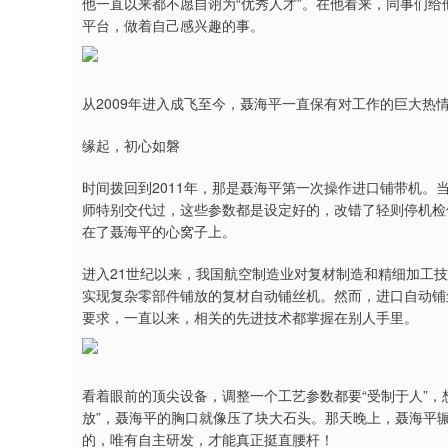
他一直以来都不愿自诩为“优秀人才”。在他看来，同事们给
平台，做着自己感兴趣的事。
从2009年进入成飞至今，聂海平一直保有对工作的巨大
缘起，初心如磐
时间拨回到2011年，那是聂海平第一次操作进口铺带机。
师特别交代过，这些参数都是设定好的，改错了轻则停机检
在了聂海平的心窝子上。
进入21世纪以来，我国航空制造业对复材制造和精细加工
实现复杂零部件铺放的复材自动铺丝机。然而，进口自动铺
要求，一直以来，相关的先进技术都掌握在别人手里。
看着眼前的顶尖设备，调整一个工艺参数都要“受制于人”，
放”，聂海平的胸口就像压了块大石头。那天晚上，聂海平
的，唯有自主研发，才能真正挺直腰杆！