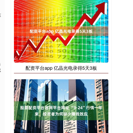
这
光
配资平台app 亿晶光电录得5天3板
成
，
，