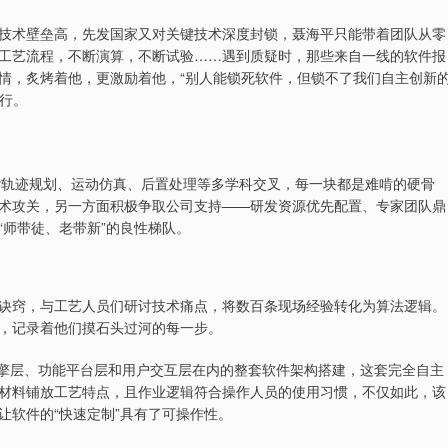
技术壁垒高，先发国家又对关键技术深度封锁，聂海平只能带着团队从零
工艺流程，不断演算，不断试验……遇到质疑时，那些来自一线的软件报
情，炙烤着他，更激励着他，“别人能锁死软件，但锁不了我们自主创新
前行。
杂轨迹规划、运动仿真、后置处理等多学科交叉，每一块都是难啃的硬骨
术攻关，另一方面积极争取公司支持——研发资源优先配置、专家团队鼎
“师带徒、老带新”的良性梯队。
诀窍，与工艺人员们研讨技术痛点，将数百条现场经验转化为算法逻辑。
，记录着他们摸石头过河的每一步。
引擎层、功能平台层和用户交互层在内的整套软件架构搭建，这套完全自主
材料铺放工艺特点，且作业逻辑符合操作人员的使用习惯，不仅如此，该
让软件的“快速定制”具有了可操作性。