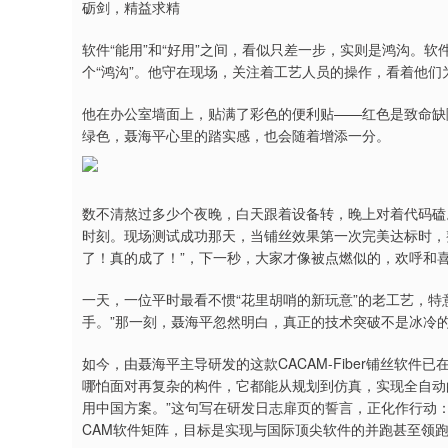
砺剑，精益求精
软件“能用”和“好用”之间，看似只差一步，实则是鸿沟。
个“鸿沟”。他守在现场，关注着工艺人员的操作，看着他们
他在办公室墙面上，贴满了彩色的便利贴——红色是致命缺
绿色，聂海平心里的踏实感，也会随着增添一分。
数不清熬过多少个夜晚，白天跟着设备转，晚上对着代码磕。在
时刻。现场测试成功那天，当铺丝效果第一次完美达标时，
了！真的成了！”，下一秒，大家才像被点燃似的，欢呼和
一天，一位平时最看不惯“花里胡哨的新玩意”的老工艺，特
手。”那一刻，聂海平忽然明白，真正的技术突破不是冰冷的
如今，由聂海平主导研发的这款CACAM-Fiber铺丝软
哪怕面对再复杂的构件，它都能从规划到仿真，实现全自动
用中国方案。”这句写在研发日志扉页的誓言，正化作行动：
CAM软件矩阵，目标是实现与国际顶尖软件的并跑甚至领