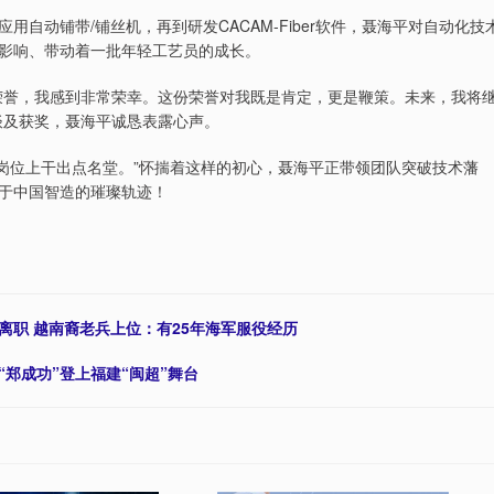
自动铺带/铺丝机，再到研发CACAM-Fiber软件，聂海平对自动化技
影响、带动着一批年轻工艺员的成长。
荣誉，我感到非常荣幸。这份荣誉对我既是肯定，更是鞭策。未来，我将
谈及获奖，聂海平诚恳表露心声。
的岗位上干出点名堂。”怀揣着这样的初心，聂海平正带领团队突破技术藩
于中国智造的璀璨轨迹！
离职 越南裔老兵上位：有25年海军服役经历
“郑成功”登上福建“闽超”舞台