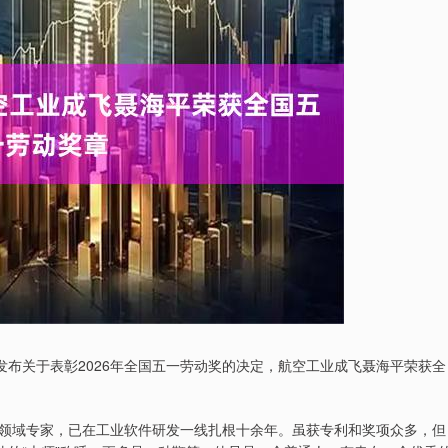
发布关于表彰2026年全国五一劳动奖的决定，航空工业成飞聂海平荣获全
领域专家，已在工业软件研发一线扎根十余年。虽获专利和奖项众多，但