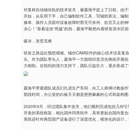
对复材自动铺丝机的技术攻关，被聂海平提上了日程。由于
开始，从应用下手，自己编制软件工具，写辅助算法，编制
修单、操作人员面对设备故障时那无可奈何、欲言又止的神
决心！”靠着这份“死磕”的劲，聂海平毅然向着研发深水区
破冰，攻坚克难
研发之路远比预想艰难。铺丝CAM软件的核心技术涉及复
头。作为团队带头人，聂海平一方面组织党员先锋岗开展技
力相助。在组织的强力支持下，团队日益壮大，逐步形成了
聂海平带着团队成员们扎进生产车间，向工人师傅讨教操作
那段时间，办公室的白板天天都是密密麻麻的公式和架构图
2020年9月，经过团队集中攻关，他们顺利完成包括几何
开发的系统框架，相比国外同类软件，具有更贴合国内复合
系统还针对典型国产设备进行了深度优化，模块化的设计，