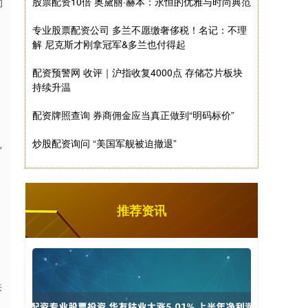
股票配资10倍 奥黛丽·赫本：永恒的优雅与时尚典范
的
专业股票配资公司 多兰不愿缴奢侈税！名记：不理
解 尼克斯才刚拿冠军&多兰也付得起
。
配资预警网 收评｜沪指收复4000点 存储芯片板块
持续升温
配资牌照查询 券商佣金应当真正做到“明码标价”
炒股配资询问 “美国军舰被迫撤退”
扎
推荐资讯
来