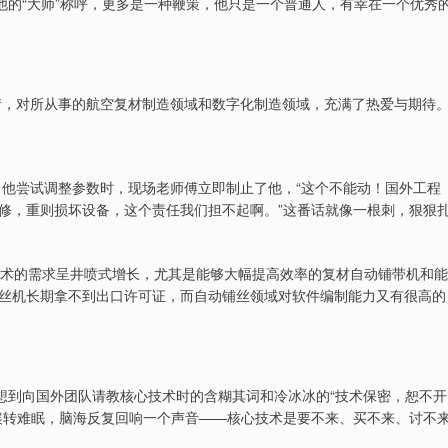
他的“大师”称呼，更多是一种鞭策，他只是一个普通人，有幸在一个优秀
热情，对所从事的航空复材制造领域和数字化制造领域，充满了热爱与期待
当他尝试调整参数时，现场老师傅立即制止了他，“这个不能动！国外工程
修，重则损坏设备，这个责任我们担不起啊。”这番话就像一根刺，狠狠
技术的需求呈井喷式增长，尤其是能够大幅提高效率的复材自动铺带机和能
丝机长期拿不到出口许可证，而自动铺丝领域对软件编制能力又有很高的
想到向国外团队请教核心技术时的含糊其词和冷冰冰的“技术保密，恕不开
辗转难眠，脑海反复回响一个声音——核心技术是要不来、买不来、讨不