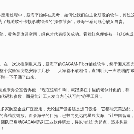
软件应用过程中，聂海平始终在思考，如何让我们自主化研发的软件，跨过
为了规避软件卡顿形成特殊的“操作节奏”，聂海平感到既心酸又自责。
陷，黄色是改进空间，绿色才代表闯关成功。看着红色便签被一张张换成
一次次推倒重来后，聂海平的CACAM-Fiber铺丝软件，终于迎来高
整个实验室突然安静了几秒——大家都不敢相信，直到听到一声哽咽的“
喜悦一下子涌了出来。
意跑来办公室告诉他，“现在这软件啊，就跟攥在手里的老伙计似的，称
代码和参数，而是能让工人发自内心认可的“称手工具”。
件已在多家航空企业广泛应用，无论国产设备还是进口设备，它都能完美适配
的高精度铺放。而聂海平的目光，已投向更远的星辰大海。“让中国智造
团队已启动CACAM系列工业软件研发，将以“铺丝”为起点，逐步构建
跑！