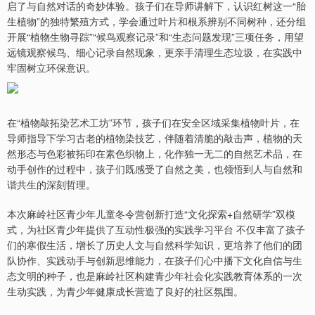
启了与自然对话的奇妙体验。孩子们在导师讲解下，认识红树这一“胎
生植物”的独特繁殖方式，学会通过叶片和根系辨别不同树种，还分组
开展“植物生物寻踪”“候鸟观察记录”和“生态问题发现”三项任务，用望
远镜观察候鸟、细心记录自然现象，更亲手清理生态垃圾，在实践中
牢固树立环保意识。
在“植物敲拓染艺术工坊”环节，孩子们在安全区域采集植物叶片，在
导师指导下学习古老的植物染技艺，伴随着清脆的敲击声，植物的天
然形态与色彩被拓印在素色织物上，化作独一无二的自然艺术品，在
动手创作的过程中，孩子们既感受了自然之美，也领悟到人与自然和
谐共生的深刻哲理。
本次麻岭社区青少年儿童冬令营创新打造“文化探索+自然研学”双模
式，为社区青少年提供了互动性极强的实践学习平台 不仅丰富了孩子
们的寒假生活，增长了历史人文与自然科学知识，更培养了他们的团
队协作、实践动手与创新思维能力，在孩子们心中播下文化自信与生
态文明的种子，也是麻岭社区构建青少年社会化实践教育体系的一次
生动实践，为青少年健康成长营造了良好的社区氛围。