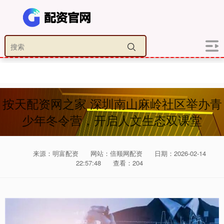
按天配资网之家 深圳南山麻岭社区举办青
少年冬令营，开启人文生态双课堂
来源：明富配资
网站：倍顺网配资
日期：2026-02-14
22:57:48
查看：204